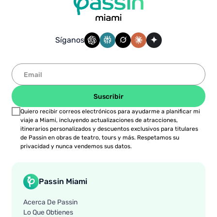
el Aeropuerto de Fort Lauderdale hasta el
Centro de Miami.
Para traslados desde/hacia Fort Lauderdale,
Síganos
consulte los precios.
Los traslados desde/hacia el Aeropuerto de
Miami son GRATUITOS con el Passin Miami. Sí,
puede obtener un traslado de ida y vuelta con
descuento, pero el pase no incluye un
Suscribir
segundo traslado.
Quiero recibir correos electrónicos para ayudarme a planificar mi
viaje a Miami, incluyendo actualizaciones de atracciones,
itinerarios personalizados y descuentos exclusivos para titulares
de Passin en obras de teatro, tours y más. Respetamos su
privacidad y nunca vendemos sus datos.
Passin Miami
Acerca De Passin
Lo Que Obtienes