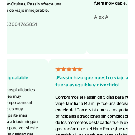
fuera inolvidable.
 Cruises, Passin ofrece una
de viaje inmejorable.
Alex A.
3004765851
lidad inigualable
¡Passin hizo que nuestro viaje
fuera asequible y divertido!
nivel de hospitalidad es
cto en sí es muy
Compramos el Passin de 5 días para 
nto al tiempo como al
viaje familiar a Miami, ¡y fue una deci
o del pase es muy
excelente! Con él visitamos la mayorí
nuevo, la parte más
principales atracciones sin complic
 esperaba atribuir ningún
de los momentos destacados fue la 
lculando para ver si este
gastronómica en el Hard Rock: ¡fue 
o no, fue la calidad del