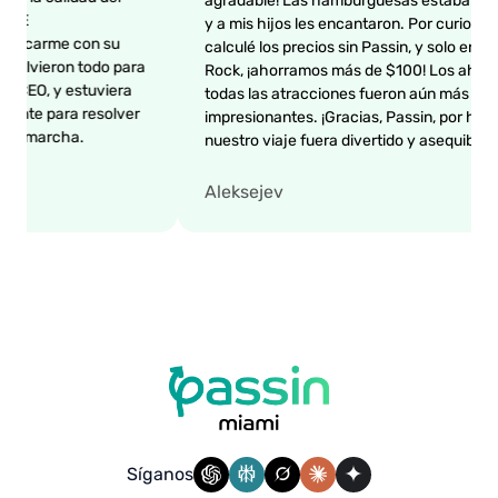
agradable! Las hamburguesas estaba
NDAMENTE
y a mis hijos les encantaron. Por cur
 comunicarme con su
calculé los precios sin Passin, y solo
te, y resolvieron todo para
Rock, ¡ahorramos más de $100! Los 
uera un CEO, y estuviera
todas las atracciones fueron aún má
 asistente para resolver
impresionantes. ¡Gracias, Passin, po
e sobre la marcha.
nuestro viaje fuera divertido y asequi
Aleksejev
Síganos