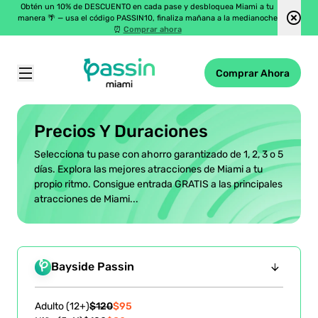
Obtén un 10% de DESCUENTO en cada pase y desbloquea Miami a tu
manera 🌴 — usa el código PASSIN10, finaliza mañana a la medianoche
⏰
Comprar ahora
Comprar Ahora
Passin Miami
\
Precios Y Duraciones
Precios Y Duraciones
Selecciona tu pase con ahorro garantizado de 1, 2, 3 o 5
días. Explora las mejores atracciones de Miami a tu
propio ritmo. Consigue entrada GRATIS a las principales
atracciones de Miami...
Bayside Passin
Adulto (12+)
$120
$95
ulto
(12+)