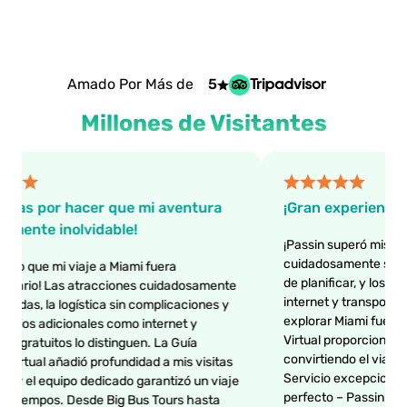
Amado Por Más de
5
Millones de Visitantes
as por hacer que mi aventura
¡Gran experiencia!
nte inolvidable!
¡Passin superó mis expectat
cuidadosamente selecciona
 que mi viaje a Miami fuera
de planificar, y los benefi
rio! Las atracciones cuidadosamente
internet y transporte gratu
s, la logística sin complicaciones y
explorar Miami fuera muy fá
os adicionales como internet y
Virtual proporcionó conse
ratuitos lo distinguen. La Guía
convirtiendo el viaje en u
tual añadió profundidad a mis visitas
Servicio excepcional y un
 el equipo dedicado garantizó un viaje
perfecto – Passin realment
empos. Desde Big Bus Tours hasta