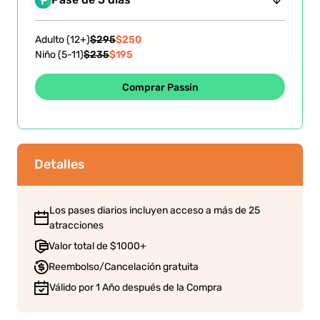
Pase de 5 días
Adulto (12+)
$295
$250
Niño (5-11)
$235
$195
Comprar Passin
Detalles
Los pases diarios incluyen acceso a más de 25
atracciones
Valor total de $1000+
Reembolso/Cancelación gratuita
Válido por 1 Año después de la Compra