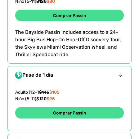
Niño (5-11)
$120
$80
Comprar Passin
ño
(5-11)
The Bayside Passin includes access to a 24-
$0.00
hour Big Bus Hop-On Hop-Off Discovery Tour,
ulto
the Skyviews Miami Observation Wheel, and
$0.00
ño
Thriller Speedboat ride.
Pase de 1 día
Adulto (12+)
$145
$105
Niño (5-11)
$120
$95
ficar
Comprar Passin