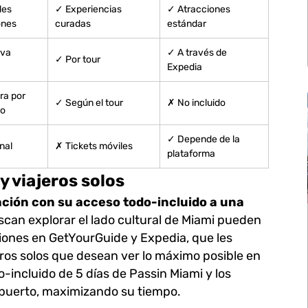
des
✓ Experiencias
✓ Atracciones
ones
curadas
estándar
rva
✓ A través de
✓ Por tour
Expedia
a por
✓ Según el tour
✗ No incluido
do
✓ Depende de la
nal
✗ Tickets móviles
plataforma
y viajeros solos
cación con su acceso todo-incluido a una
can explorar el lado cultural de Miami pueden
pciones en GetYourGuide y Expedia, que les
jeros solos que desean ver lo máximo posible en
incluido de 5 días de Passin Miami y los
ropuerto, maximizando su tiempo.