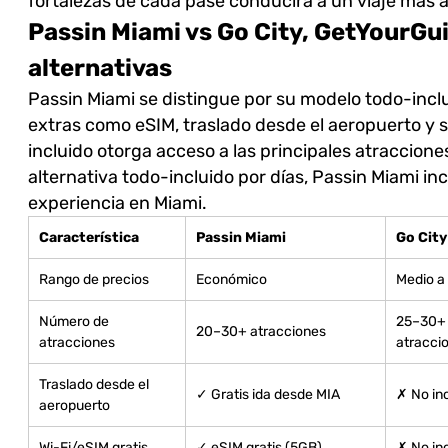
fortalezas de cada pase conducirá a un viaje más 
Passin Miami vs Go City, GetYourGui
alternativas
Passin Miami se distingue por su modelo todo-inc
extras como eSIM, traslado desde el aeropuerto y
incluido otorga acceso a las principales atraccione
alternativa todo-incluido por días, Passin Miami in
experiencia en Miami.
Característica
Passin Miami
Go City
Rango de precios
Económico
Medio a 
Número de
25–30+
20–30+ atracciones
atracciones
atracci
Traslado desde el
✓ Gratis ida desde MIA
✗ No in
aeropuerto
Wi-Fi/eSIM gratis
✓ eSIM gratis (5GB)
✗ No in