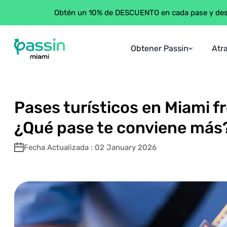
Obtén un 10% de DESCUENTO en cada pase y desb
Obtener Passin
Atr
Passin Miami
\
Blog
\
Pases turísticos en Miami frente a alternativ
Acerca De Passin
Lo Que Obtienes
Pases turísticos en Miami fr
Cómo Funciona
¿Qué pase te conviene más
Garantía De Ahorro
Fecha Actualizada : 02 January 2026