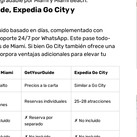
agradable por Miami y Miami Beach.
de, Expedia Go City y
luido basado en días, complementado con
 soporte 24/7 por WhatsApp. Este pase todo-
s de Miami. Si bien Go City también ofrece una
corpora ventajas adicionales para elevar tu
 Miami
GetYourGuide
Expedia Go City
alto
Precios a la carta
Similar a Go City
Reservas individuales
25–28 atracciones
ones
✗ Reserva por
cluido
✗ No incluido
separado
cluido
✗ No incluido
✗ No incluido