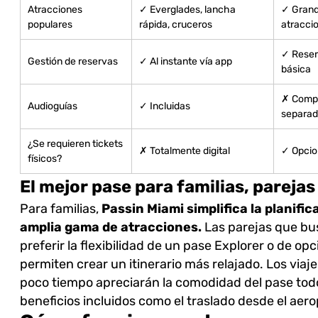
Atracciones
✓ Everglades, lancha
✓ Gran
populares
rápida, cruceros
atracci
✓ Rese
Gestión de reservas
✓ Al instante vía app
básica
✗ Compr
Audioguías
✓ Incluidas
separa
¿Se requieren tickets
✗ Totalmente digital
✓ Opcio
físicos?
El mejor pase para familias, parejas 
Para familias,
Passin Miami simplifica la planifi
amplia gama de atracciones.
Las parejas que bus
preferir la flexibilidad de un pase Explorer o de o
permiten crear un itinerario más relajado. Los via
poco tiempo apreciarán la comodidad del pase todo-
beneficios incluidos como el traslado desde el ae