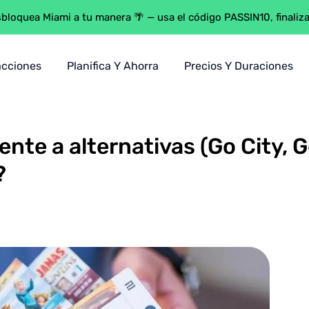
loquea Miami a tu manera 🌴 — usa el código PASSIN10, finali
acciones
Planifica Y Ahorra
Precios Y Duraciones
as (Go City, Getyourguide, Expedia): ¿Qué pase te conviene más?
ente a alternativas (Go City, 
?