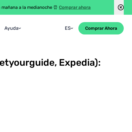
Comprar ahora
za mañana a la medianoche ⏰
Ayuda
ES
Comprar Ahora
Preguntas Frecuentes
English
Guía
Getyourguide, Expedia):
Blog
Información Del Contacto
Consultas De Grupo