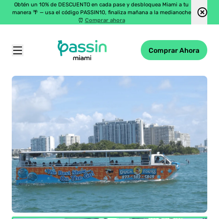
Obtén un 10% de DESCUENTO en cada pase y desbloquea Miami a tu
manera 🌴 — usa el código PASSIN10, finaliza mañana a la medianoche
⏰
Comprar ahora
Comprar Ahora
Passin Miami
\
Atracciones
\
Recorrido En Pato De Miami De 90 Minutos