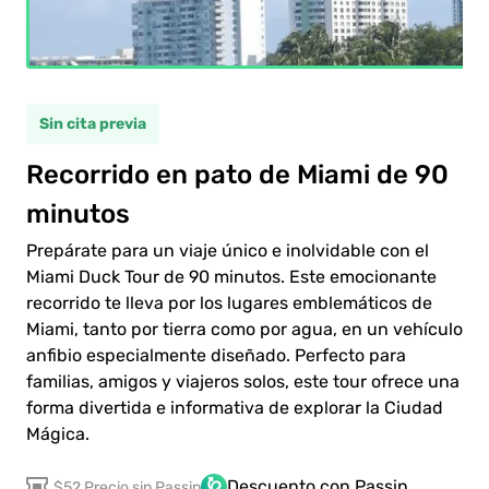
ulto
(12+)
Sin cita previa
ño
(5-11)
Recorrido en pato de Miami de 90
minutos
0.00$
ulto
Prepárate para un viaje único e inolvidable con el
0.00$
ño
Miami Duck Tour de 90 minutos. Este emocionante
recorrido te lleva por los lugares emblemáticos de
Miami, tanto por tierra como por agua, en un vehículo
anfibio especialmente diseñado. Perfecto para
familias, amigos y viajeros solos, este tour ofrece una
forma divertida e informativa de explorar la Ciudad
 al
Mágica.
go
Descuento con Passin
$52 Precio sin Passin