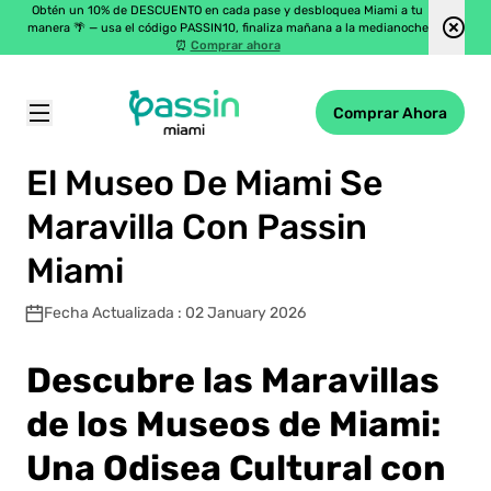
Obtén un 10% de DESCUENTO en cada pase y desbloquea Miami a tu
manera 🌴 — usa el código PASSIN10, finaliza mañana a la medianoche
⏰
Comprar ahora
Comprar Ahora
Passin Miami
\
Blog
\
El Museo De Miami Se Maravilla Con Passin Miami
El Museo De Miami Se
Maravilla Con Passin
Miami
Fecha Actualizada : 02 January 2026
Descubre las Maravillas
de los Museos de Miami:
Una Odisea Cultural con