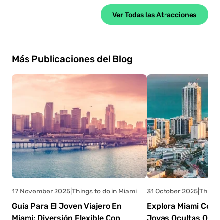
Ver Todas las Atracciones
Más Publicaciones del Blog
17 November 2025
|
Things to do in Miami
31 October 2025
|
Things
Guía Para El Joven Viajero En
Explora Miami Como
Miami: Diversión Flexible Con
Joyas Ocultas Que